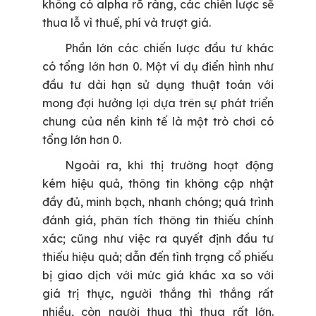
không có alpha rõ ràng, các chiến lược sẽ
thua lỗ vì thuế, phí và trượt giá.
Phần lớn các chiến lược đầu tư khác
có tổng lớn hơn 0. Một ví dụ điển hình như
đầu tư dài hạn sử dụng thuật toán với
mong đợi hưởng lợi dựa trên sự phát triển
chung của nền kinh tế là một trò chơi có
tổng lớn hơn 0.
Ngoài ra, khi thị trường hoạt động
kém hiệu quả, thông tin không cập nhật
đầy đủ, minh bạch, nhanh chóng; quá trình
đánh giá, phân tích thông tin thiếu chính
xác; cũng như việc ra quyết định đầu tư
thiếu hiệu quả; dẫn đến tình trạng cổ phiếu
bị giao dịch với mức giá khác xa so với
giá trị thực, người thắng thì thắng rất
nhiều, còn người thua thì thua rất lớn.