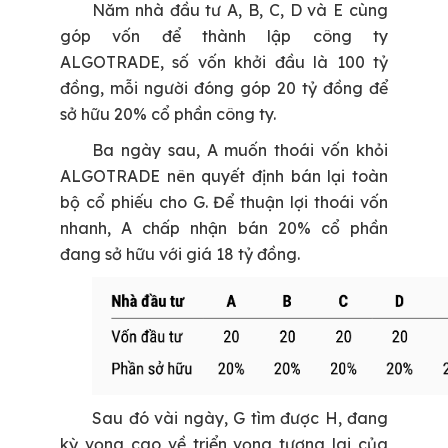
Năm nhà đầu tư A, B, C, D và E cùng
góp vốn để thành lập công ty
ALGOTRADE, số vốn khởi đầu là 100 tỷ
đồng, mỗi người đóng góp 20 tỷ đồng để
sở hữu 20% cổ phần công ty.
Ba ngày sau, A muốn thoái vốn khỏi
ALGOTRADE nên quyết định bán lại toàn
bộ cổ phiếu cho G. Để thuận lợi thoái vốn
nhanh, A chấp nhận bán 20% cổ phần
đang sở hữu với giá 18 tỷ đồng.
Sau đó vài ngày, G tìm được H, đang
kỳ vọng cao về triển vọng tương lai của